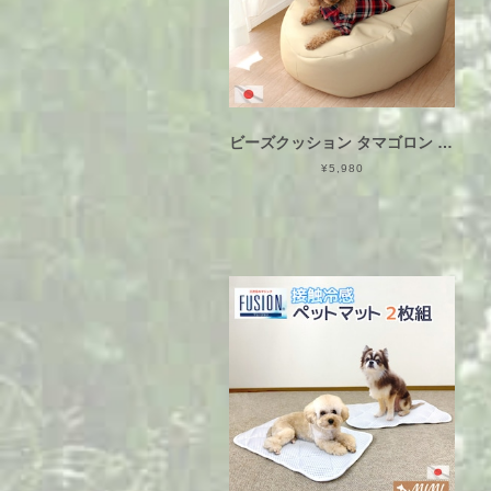
ビーズクッション タマゴロン レザー素材 日本製 空気抜け金具でフィット感UP 撥水 ペットベッド ビーズソファ
¥5,980