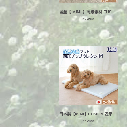
国産【 MIMI 】高級素材 FUSION 2枚セット 割安 約35×55cm ペットマット 接触冷感 ひんやり クールマット フュージョン 送料無料 日本製 COOL ひんやりマット 滑り止め付き キルティング おしゃれ クールシート 冷感マット 冷感シート ペット ベッド 犬 ネコ 夏 暑さ対策 白
¥3,980
日本製【MIMI】FUSION 固形チップウレタン入り Mサイズ 45×68×3cm 接触冷感 ペットマット 犬猫用 洗える カバー式 ひんやり かため
¥4,400