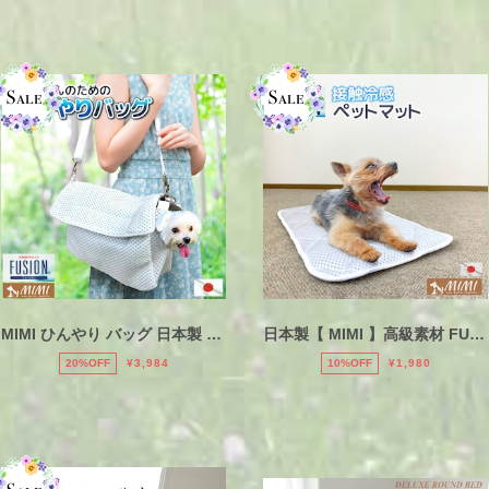
MIMI ひんやり バッグ 日本製 接触冷感 FUSION 洗える ポケット付き お散歩バッグ
日本製【 MIMI 】高級素材 FUSION 約35×55cm ペットマット 接触冷感 ひんやり クールマット フュージョン 送料無料 日本製 COOL ひんやりマット 滑り止め付き キルティング おしゃれ クールシート 冷感マット 冷感シート ペット ベッド 犬 ネコ 夏 暑さ対策 白
20%OFF
¥3,984
10%OFF
¥1,980