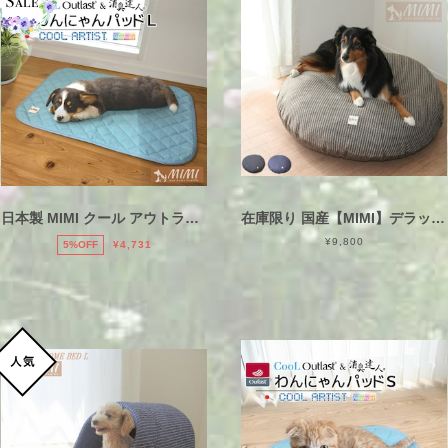
日本製 MIMI クール アウトラスト® & 消臭達人® わんにゃんパッドL【約60×80cm】ひんやりマット 洗える 涼感 温度調整 抗菌 防臭 防ダニ CooLArtist® クールアーティスト® CooL Outlast® 高級
在庫限り 国産【MIMI】デラックス ラウンド おしゃれ ベッド 110Rcm 発送日当日にわた入れ加工仕上げです！ いぬ 大型犬用 介護用品 介護犬 日本製
¥9,800
5%OFF
¥4,731