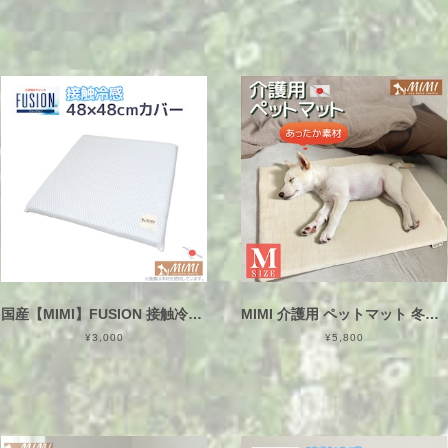
国産【MIMI】FUSION 接触冷感 Sサイズ 48×48cm カバー ひんやり クールマットカバー（犬猫用）フュージョン 白 日本製
MIMI 介護用 ペットマット 冬用 ボア Mサイズ 約65×50×3cm 日本製 洗える カバーリング式 樹脂ファイバー クッションマット ふわふわ
¥3,000
¥5,800