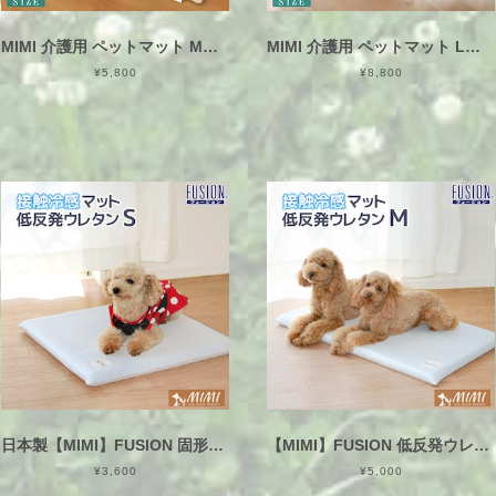
MIMI 介護用 ペットマット Mサイズ 約65×50×3cm 洗える メッシュ カバーリング式 日本製
MIMI 介護用 ペットマット Lサイズ 約65×100×3cm 洗える メッシュ カバーリング式 日本製
¥5,800
¥8,800
日本製【MIMI】FUSION 固形チップウレタン入り Sサイズ 45×45×3cm 接触冷感 ペットマット 犬猫用 洗える カバー式 ひんやり かため
【MIMI】FUSION 低反発ウレタン入り Mサイズ 45×68×3cm 接触冷感 ペットマット 犬猫用 洗える カバー式 ひんやり
¥3,600
¥5,000