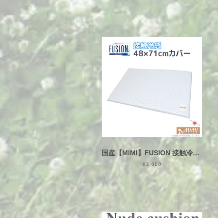
国産【MIMI】FUSION 接触冷感 Mサイズ 48×71cm カバー ひんやり クールマットカバー（犬猫用）フュージョン 白 日本製
¥3,600