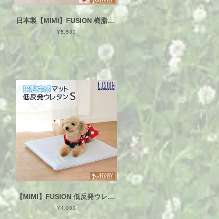
日本製【MIMI】FUSION 樹脂ファイバー入り Mサイズ 45×68×2cm 接触冷感 ペットマット 犬猫用 洗える カバー式 ひんやり 通気性 やわらか
¥5,500
【MIMI】FUSION 低反発ウレタン入り Sサイズ 45×45×3cm 接触冷感 ペットマット 犬猫用 洗える カバー式 ひんやり
¥4,000