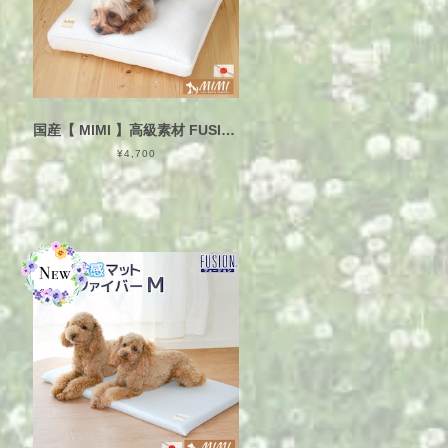
国産【 MIMI 】高級素材 FUSION 約50×54×6cm 座布団 わた入り 接触冷感 ひんやり 洗える カバーリング式 クッション 送料無料 ふかふか ペットマット クールマット COOL ひんやりマット 冷感 ペット ベッド 犬 ネコ 日本製 夏 暑さ対策 白 フュージョン
¥4,700