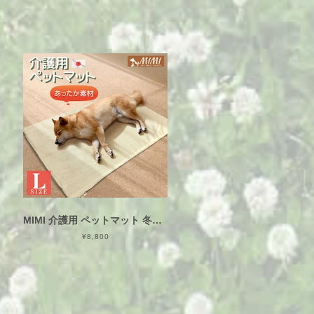
MIMI 介護用 ペットマット 冬用 ボア Lサイズ 約65×100×3cm 日本製 洗える カバーリング式 樹脂ファイバー クッションマット ふわふわ
¥8,800